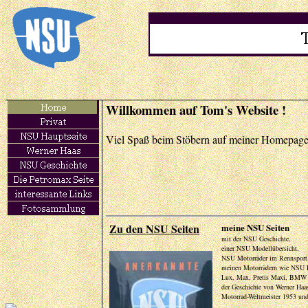
Willkommen auf Tom's W
Viel Spaß beim Stöbern auf meiner
Zu den NSU Seiten
m
eine NSU Seiten
mit der NSU Geschichte,
einer NSU Modellübersicht,
NSU Motorräder im Rennsport
meinen Motorrädern wie NSU 
Lux, Max, Pretis Maxi, BMW 
der Geschichte von Werner Haas
Motorrad-Weltmeister 1953 un